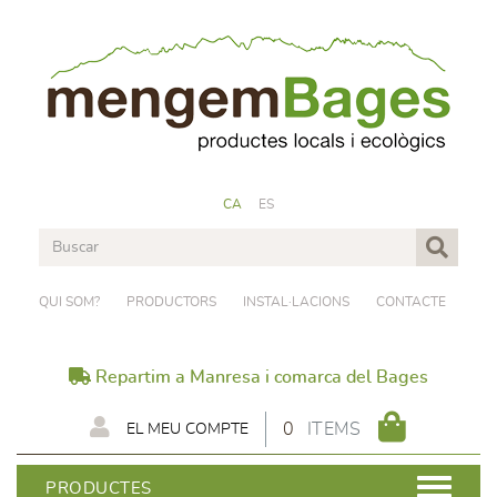
CA
ES
QUI SOM?
PRODUCTORS
INSTAL·LACIONS
CONTACTE
Repartim a Manresa i comarca del Bages
0
ITEMS
EL MEU COMPTE
PRODUCTES