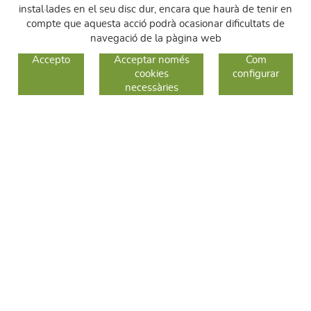
instal·lades en el seu disc dur, encara que haurà de tenir en
compte que aquesta acció podrà ocasionar dificultats de
navegació de la pàgina web
GUIA DE COMPRA
Accepto
Acceptar només
Com
cookies
configurar
COM COMPRAR
necessàries
CANVIS I DEVOLUCIONS
SEGUEIX-NOS
FACEBOOK
INSTAGRAM
TWITTER
CONTACTE
C/ Sallent 28
08240 Manresa
93 626 24 82