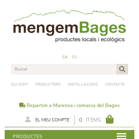
CA
ES
QUI SOM?
PRODUCTORS
INSTAL·LACIONS
CONTACTE
Repartim a Manresa i comarca del Bages
0
ITEMS
EL MEU COMPTE
PRODUCTES