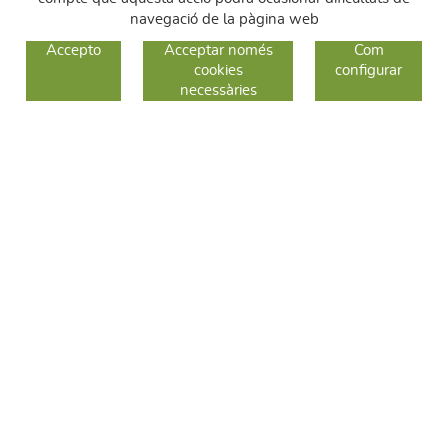
navegació de la pàgina web
GUIA DE COMPRA
Accepto
Acceptar només
Com
cookies
configurar
COM COMPRAR
necessàries
CANVIS I DEVOLUCIONS
SEGUEIX-NOS
FACEBOOK
INSTAGRAM
TWITTER
CONTACTE
C/ Sallent 28
08240 Manresa
93 626 24 82
689 48 94 10
hola@frescoop.coop