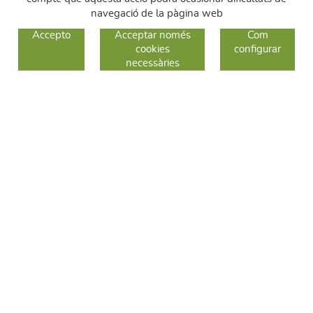
navegació de la pàgina web
GUIA DE COMPRA
Accepto
Acceptar només
Com
cookies
configurar
COM COMPRAR
necessàries
CANVIS I DEVOLUCIONS
SEGUEIX-NOS
FACEBOOK
INSTAGRAM
TWITTER
CONTACTE
C/ Sallent 28
08240 Manresa
93 626 24 82
689 48 94 10
hola@frescoop.coop