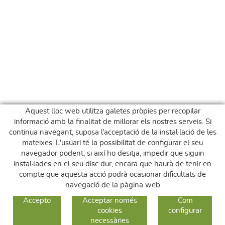
Aquest lloc web utilitza galetes pròpies per recopilar
informació amb la finalitat de millorar els nostres serveis. Si
continua navegant, suposa l'acceptació de la instal·lació de les
mateixes. L'usuari té la possibilitat de configurar el seu
navegador podent, si així ho desitja, impedir que siguin
instal·lades en el seu disc dur, encara que haurà de tenir en
compte que aquesta acció podrà ocasionar dificultats de
navegació de la pàgina web
GUIA DE COMPRA
Accepto
Acceptar només
Com
cookies
configurar
COM COMPRAR
necessàries
CANVIS I DEVOLUCIONS