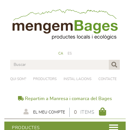
CA
ES
QUI SOM?
PRODUCTORS
INSTAL·LACIONS
CONTACTE
Repartim a Manresa i comarca del Bages
0
ITEMS
EL MEU COMPTE
PRODUCTES