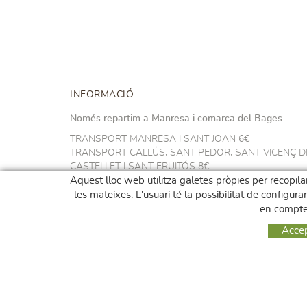
INFORMACIÓ
Només repartim a Manresa i comarca del Bages
TRANSPORT MANRESA I SANT JOAN 6€
TRANSPORT CALLÚS, SANT PEDOR, SANT VICENÇ D
CASTELLET I SANT FRUITÓS 8€
TRANSPORT NAVARCLES I ARTÉS 10€
Aquest lloc web utilitza galetes pròpies per recopilar
TRANSPORT A LA RESTA DEL BAGES 14€
les mateixes. L'usuari té la possibilitat de configur
GRATUÏT A PARTIR DE 100€
en compte 
Acce
Podeu recollir la vostra comada sense cost de transpor
a:
* MENGEMBAGES-MAGATZEM c/ Sallent 28 Manresa
dimecres i divendres de 12:00h a 17:00h.