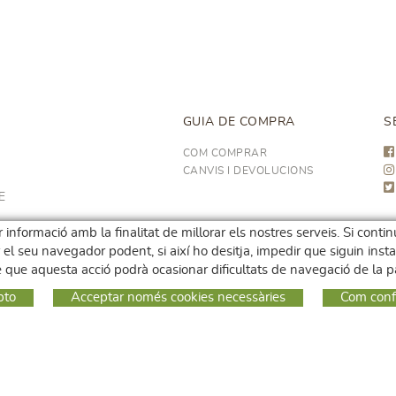
GUIA DE COMPRA
S
COM COMPRAR
CANVIS I DEVOLUCIONS
E
 informació amb la finalitat de millorar els nostres serveis. Si conti
ar el seu navegador podent, si així ho desitja, impedir que siguin inst
que aquesta acció podrà ocasionar dificultats de navegació de la
pto
Acceptar només cookies necessàries
Com conf
t