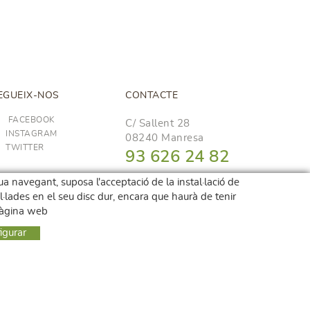
EGUEIX-NOS
CONTACTE
FACEBOOK
C/ Sallent 28
INSTAGRAM
08240 Manresa
TWITTER
93 626 24 82
689 48 94 10
nua navegant, suposa l'acceptació de la instal·lació de
al·lades en el seu disc dur, encara que haurà de tenir
hola@frescoop.coop
 pàgina web
igurar