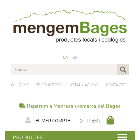
CA
ES
QUI SOM?
PRODUCTORS
INSTAL·LACIONS
CONTACTE
Repartim a Manresa i comarca del Bages
0
ITEMS
EL MEU COMPTE
PRODUCTES