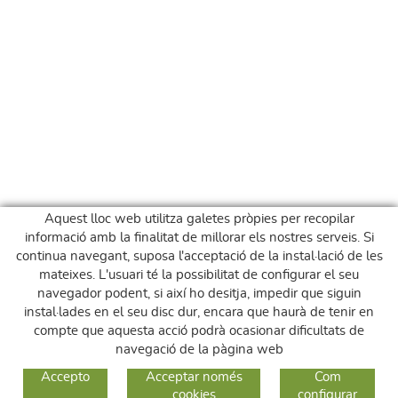
Aquest lloc web utilitza galetes pròpies per recopilar
informació amb la finalitat de millorar els nostres serveis. Si
continua navegant, suposa l'acceptació de la instal·lació de les
mateixes. L'usuari té la possibilitat de configurar el seu
navegador podent, si així ho desitja, impedir que siguin
instal·lades en el seu disc dur, encara que haurà de tenir en
compte que aquesta acció podrà ocasionar dificultats de
navegació de la pàgina web
GUIA DE COMPRA
Accepto
Acceptar només
Com
cookies
configurar
COM COMPRAR