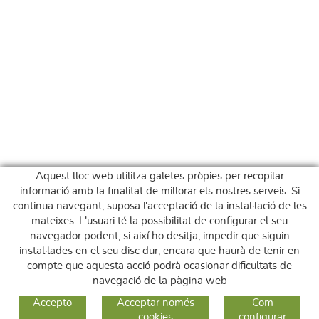
Aquest lloc web utilitza galetes pròpies per recopilar
informació amb la finalitat de millorar els nostres serveis. Si
continua navegant, suposa l'acceptació de la instal·lació de les
mateixes. L'usuari té la possibilitat de configurar el seu
navegador podent, si així ho desitja, impedir que siguin
instal·lades en el seu disc dur, encara que haurà de tenir en
compte que aquesta acció podrà ocasionar dificultats de
navegació de la pàgina web
GUIA DE COMPRA
Accepto
Acceptar només
Com
cookies
configurar
COM COMPRAR