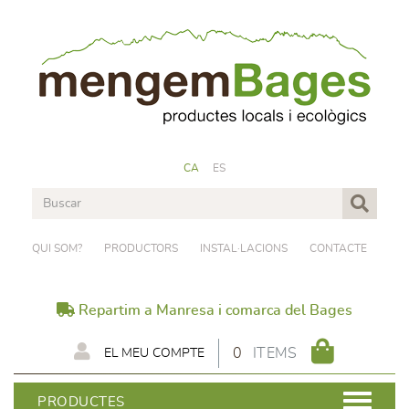
CA
ES
QUI SOM?
PRODUCTORS
INSTAL·LACIONS
CONTACTE
Repartim a Manresa i comarca del Bages
0
ITEMS
EL MEU COMPTE
PRODUCTES