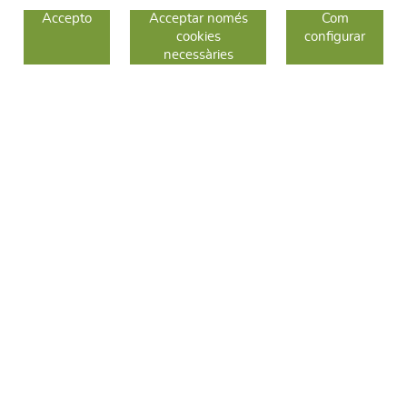
GUIA DE COMPRA
Accepto
Acceptar només
Com
cookies
configurar
COM COMPRAR
necessàries
CANVIS I DEVOLUCIONS
SEGUEIX-NOS
FACEBOOK
INSTAGRAM
TWITTER
CONTACTE
C/ Sallent 28
08240 Manresa
93 626 24 82
689 48 94 10
hola@frescoop.coop