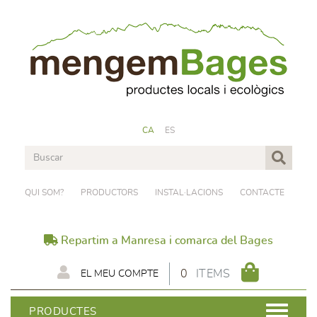
CA
ES
QUI SOM?
PRODUCTORS
INSTAL·LACIONS
CONTACTE
Repartim a Manresa i comarca del Bages
0
ITEMS
EL MEU COMPTE
PRODUCTES