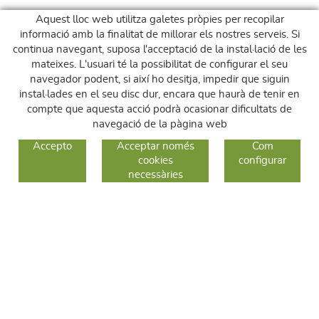
Aquest lloc web utilitza galetes pròpies per recopilar
informació amb la finalitat de millorar els nostres serveis. Si
continua navegant, suposa l'acceptació de la instal·lació de les
mateixes. L'usuari té la possibilitat de configurar el seu
navegador podent, si així ho desitja, impedir que siguin
instal·lades en el seu disc dur, encara que haurà de tenir en
compte que aquesta acció podrà ocasionar dificultats de
navegació de la pàgina web
GUIA DE COMPRA
Accepto
Acceptar només
Com
cookies
configurar
COM COMPRAR
necessàries
CANVIS I DEVOLUCIONS
SEGUEIX-NOS
FACEBOOK
INSTAGRAM
TWITTER