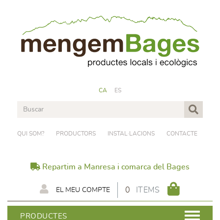
CA
ES
QUI SOM?
PRODUCTORS
INSTAL·LACIONS
CONTACTE
Repartim a Manresa i comarca del Bages
0
ITEMS
EL MEU COMPTE
PRODUCTES