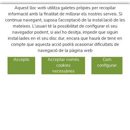
Aquest lloc web utilitza galetes pròpies per recopilar
informació amb la finalitat de millorar els nostres serveis. Si
continua navegant, suposa l'acceptació de la instal·lació de les
mateixes. L'usuari té la possibilitat de configurar el seu
navegador podent, si així ho desitja, impedir que siguin
instal·lades en el seu disc dur, encara que haurà de tenir en
compte que aquesta acció podrà ocasionar dificultats de
navegació de la pàgina web
GUIA DE COMPRA
Accepto
Acceptar només
Com
cookies
configurar
COM COMPRAR
necessàries
CANVIS I DEVOLUCIONS
SEGUEIX-NOS
FACEBOOK
INSTAGRAM
TWITTER