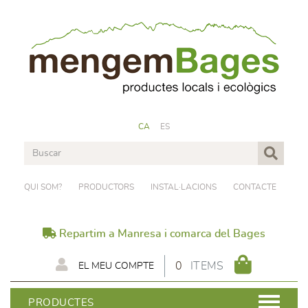
CA
ES
QUI SOM?
PRODUCTORS
INSTAL·LACIONS
CONTACTE
Repartim a Manresa i comarca del Bages
0
ITEMS
EL MEU COMPTE
PRODUCTES