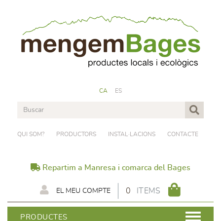
CA
ES
QUI SOM?
PRODUCTORS
INSTAL·LACIONS
CONTACTE
Repartim a Manresa i comarca del Bages
0
ITEMS
EL MEU COMPTE
PRODUCTES