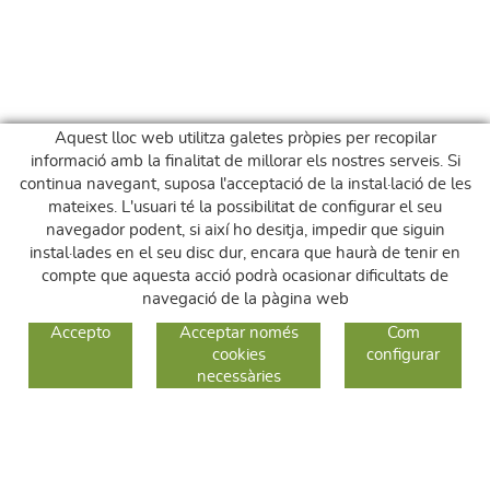
Aquest lloc web utilitza galetes pròpies per recopilar
informació amb la finalitat de millorar els nostres serveis. Si
continua navegant, suposa l'acceptació de la instal·lació de les
mateixes. L'usuari té la possibilitat de configurar el seu
navegador podent, si així ho desitja, impedir que siguin
instal·lades en el seu disc dur, encara que haurà de tenir en
compte que aquesta acció podrà ocasionar dificultats de
navegació de la pàgina web
GUIA DE COMPRA
Accepto
Acceptar només
Com
cookies
configurar
COM COMPRAR
necessàries
CANVIS I DEVOLUCIONS
SEGUEIX-NOS
FACEBOOK