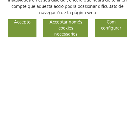
instal·lades en el seu disc dur, encara que haurà de tenir en
compte que aquesta acció podrà ocasionar dificultats de
navegació de la pàgina web
GUIA DE COMPRA
Accepto
Acceptar només
Com
cookies
configurar
COM COMPRAR
necessàries
CANVIS I DEVOLUCIONS
SEGUEIX-NOS
FACEBOOK
INSTAGRAM
TWITTER
CONTACTE
C/ Sallent 28
08240 Manresa
93 626 24 82
689 48 94 10