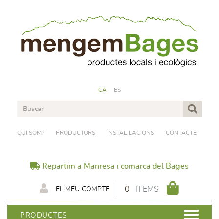
CA
ES
QUI SOM?
PRODUCTORS
INSTAL·LACIONS
CONTACTE
Repartim a Manresa i comarca del Bages
0
ITEMS
EL MEU COMPTE
PRODUCTES