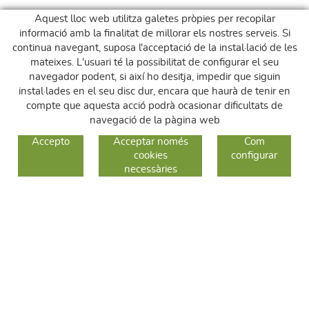
Aquest lloc web utilitza galetes pròpies per recopilar
informació amb la finalitat de millorar els nostres serveis. Si
continua navegant, suposa l'acceptació de la instal·lació de les
mateixes. L'usuari té la possibilitat de configurar el seu
navegador podent, si així ho desitja, impedir que siguin
instal·lades en el seu disc dur, encara que haurà de tenir en
compte que aquesta acció podrà ocasionar dificultats de
navegació de la pàgina web
GUIA DE COMPRA
Accepto
Acceptar només
Com
cookies
configurar
COM COMPRAR
necessàries
CANVIS I DEVOLUCIONS
SEGUEIX-NOS
FACEBOOK
INSTAGRAM
TWITTER