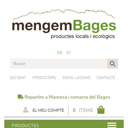
CA
ES
QUI SOM?
PRODUCTORS
INSTAL·LACIONS
CONTACTE
Repartim a Manresa i comarca del Bages
0
ITEMS
EL MEU COMPTE
PRODUCTES