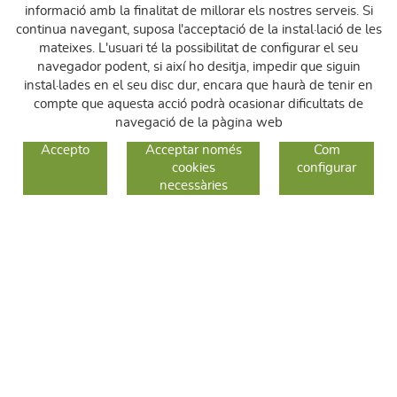
informació amb la finalitat de millorar els nostres serveis. Si
continua navegant, suposa l'acceptació de la instal·lació de les
mateixes. L'usuari té la possibilitat de configurar el seu
navegador podent, si així ho desitja, impedir que siguin
instal·lades en el seu disc dur, encara que haurà de tenir en
compte que aquesta acció podrà ocasionar dificultats de
navegació de la pàgina web
GUIA DE COMPRA
Accepto
Acceptar només
Com
cookies
configurar
COM COMPRAR
necessàries
CANVIS I DEVOLUCIONS
SEGUEIX-NOS
FACEBOOK
INSTAGRAM
TWITTER
CONTACTE