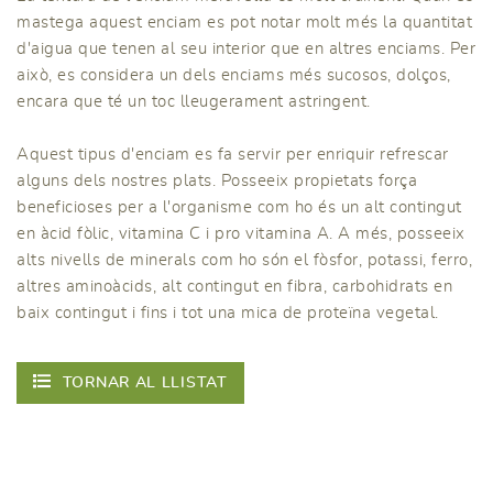
mastega aquest enciam es pot notar molt més la quantitat
d'aigua que tenen al seu interior que en altres enciams. Per
això, es considera un dels enciams més sucosos, dolços,
encara que té un toc lleugerament astringent.
Aquest tipus d'enciam es fa servir per enriquir refrescar
alguns dels nostres plats. Posseeix propietats força
beneficioses per a l'organisme com ho és un alt contingut
en àcid fòlic, vitamina C i pro vitamina A. A més, posseeix
alts nivells de minerals com ho són el fòsfor, potassi, ferro,
altres aminoàcids, alt contingut en fibra, carbohidrats en
baix contingut i fins i tot una mica de proteïna vegetal.
TORNAR AL LLISTAT