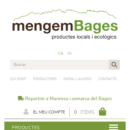
CA
ES
QUI SOM?
PRODUCTORS
INSTAL·LACIONS
CONTACTE
Repartim a Manresa i comarca del Bages
0
ITEMS
EL MEU COMPTE
PRODUCTES