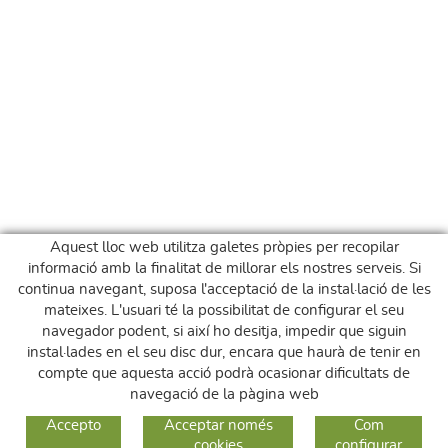
Aquest lloc web utilitza galetes pròpies per recopilar
informació amb la finalitat de millorar els nostres serveis. Si
continua navegant, suposa l'acceptació de la instal·lació de les
mateixes. L'usuari té la possibilitat de configurar el seu
navegador podent, si així ho desitja, impedir que siguin
instal·lades en el seu disc dur, encara que haurà de tenir en
compte que aquesta acció podrà ocasionar dificultats de
navegació de la pàgina web
GUIA DE COMPRA
Accepto
Acceptar només
Com
cookies
configurar
COM COMPRAR