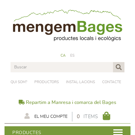
CA
ES
QUI SOM?
PRODUCTORS
INSTAL·LACIONS
CONTACTE
Repartim a Manresa i comarca del Bages
0
ITEMS
EL MEU COMPTE
PRODUCTES