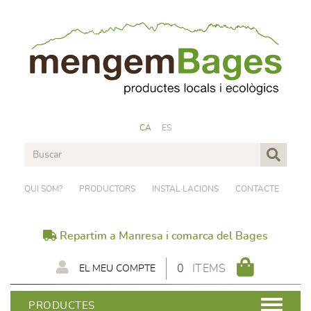
CA
ES
QUI SOM?
PRODUCTORS
INSTAL·LACIONS
CONTACTE
Repartim a Manresa i comarca del Bages
0
ITEMS
EL MEU COMPTE
PRODUCTES