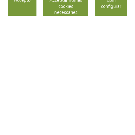
Accepto
Acceptar només
Com
cookies
configurar
COM COMPRAR
necessàries
CANVIS I DEVOLUCIONS
SEGUEIX-NOS
FACEBOOK
INSTAGRAM
TWITTER
CONTACTE
C/ Sallent 28
08240 Manresa
93 626 24 82
689 48 94 10
hola@frescoop.coop