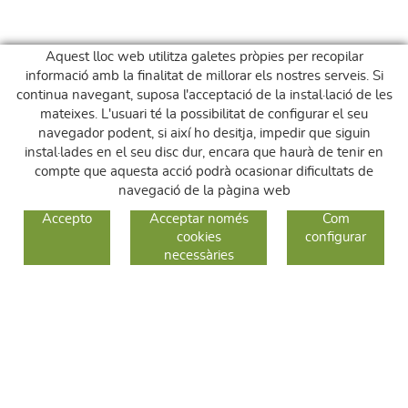
Aquest lloc web utilitza galetes pròpies per recopilar
informació amb la finalitat de millorar els nostres serveis. Si
continua navegant, suposa l'acceptació de la instal·lació de les
mateixes. L'usuari té la possibilitat de configurar el seu
navegador podent, si així ho desitja, impedir que siguin
instal·lades en el seu disc dur, encara que haurà de tenir en
compte que aquesta acció podrà ocasionar dificultats de
navegació de la pàgina web
GUIA DE COMPRA
Accepto
Acceptar només
Com
cookies
configurar
COM COMPRAR
necessàries
CANVIS I DEVOLUCIONS
SEGUEIX-NOS
FACEBOOK
INSTAGRAM
TWITTER