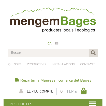
CA
ES
QUI SOM?
PRODUCTORS
INSTAL·LACIONS
CONTACTE
Repartim a Manresa i comarca del Bages
0
ITEMS
EL MEU COMPTE
PRODUCTES