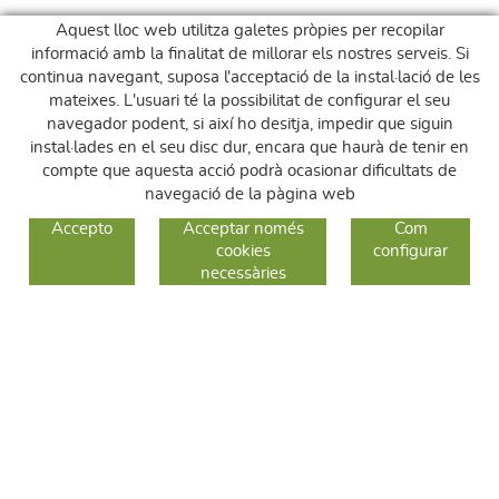
Aquest lloc web utilitza galetes pròpies per recopilar
informació amb la finalitat de millorar els nostres serveis. Si
continua navegant, suposa l'acceptació de la instal·lació de les
mateixes. L'usuari té la possibilitat de configurar el seu
navegador podent, si així ho desitja, impedir que siguin
instal·lades en el seu disc dur, encara que haurà de tenir en
compte que aquesta acció podrà ocasionar dificultats de
navegació de la pàgina web
GUIA DE COMPRA
Accepto
Acceptar només
Com
cookies
configurar
COM COMPRAR
necessàries
CANVIS I DEVOLUCIONS
SEGUEIX-NOS
FACEBOOK
INSTAGRAM
TWITTER