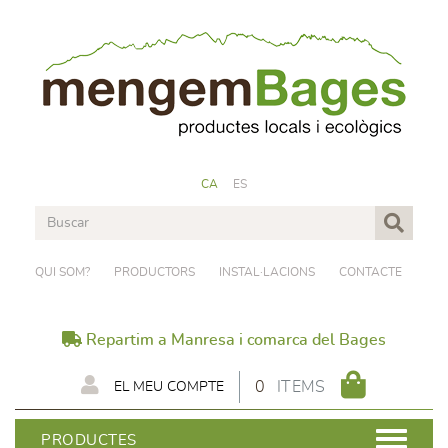
CA
ES
QUI SOM?
PRODUCTORS
INSTAL·LACIONS
CONTACTE
Repartim a Manresa i comarca del Bages
0
ITEMS
EL MEU COMPTE
PRODUCTES