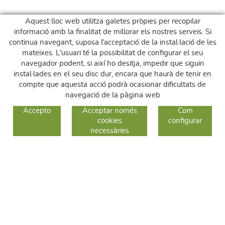
Aquest lloc web utilitza galetes pròpies per recopilar
informació amb la finalitat de millorar els nostres serveis. Si
continua navegant, suposa l'acceptació de la instal·lació de les
mateixes. L'usuari té la possibilitat de configurar el seu
navegador podent, si així ho desitja, impedir que siguin
instal·lades en el seu disc dur, encara que haurà de tenir en
compte que aquesta acció podrà ocasionar dificultats de
navegació de la pàgina web
GUIA DE COMPRA
Accepto
Acceptar només
Com
cookies
configurar
COM COMPRAR
necessàries
CANVIS I DEVOLUCIONS
SEGUEIX-NOS
FACEBOOK
INSTAGRAM
TWITTER