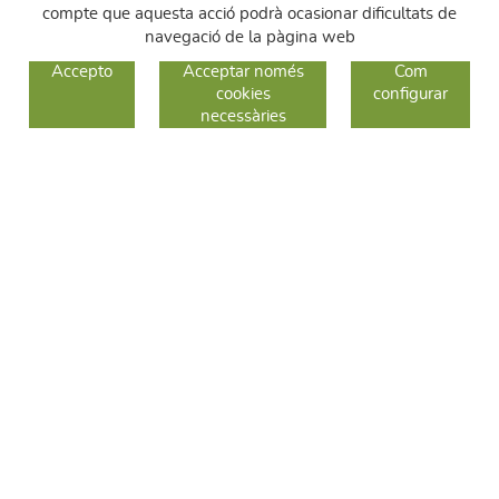
compte que aquesta acció podrà ocasionar dificultats de
navegació de la pàgina web
GUIA DE COMPRA
Accepto
Acceptar només
Com
cookies
configurar
COM COMPRAR
necessàries
CANVIS I DEVOLUCIONS
SEGUEIX-NOS
FACEBOOK
INSTAGRAM
TWITTER
CONTACTE
C/ Sallent 28
08240 Manresa
93 626 24 82
689 48 94 10