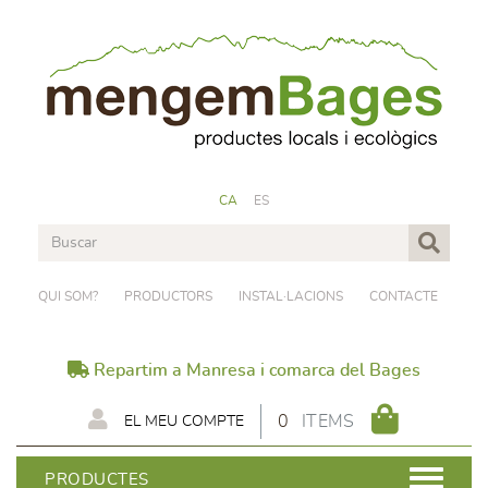
CA
ES
QUI SOM?
PRODUCTORS
INSTAL·LACIONS
CONTACTE
Repartim a Manresa i comarca del Bages
0
ITEMS
EL MEU COMPTE
PRODUCTES