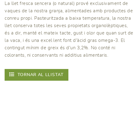
La llet fresca sencera (o natural) prové exclusivament de
vaques de la nostra granja, alimentades amb productes de
conreu propi. Pasteuritzada a baixa temperatura, la nostra
llet conserva totes les seves propietats organolèptiques,
és a dir, manté el mateix tacte, gust i olor que quan surt de
la vaca, i és una excel·lent font d'àcid gras omega-3. El
contingut mínim de greix és d'un 3,2%. No conté ni
colorants, ni conservants ni additius alimentaris.
TORNAR AL LLISTAT