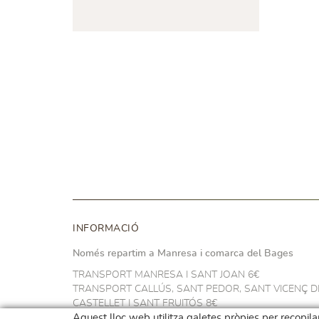
INFORMACIÓ
Només repartim a Manresa i comarca del Bages
TRANSPORT MANRESA I SANT JOAN 6€
TRANSPORT CALLÚS, SANT PEDOR, SANT VICENÇ D
CASTELLET I SANT FRUITÓS 8€
TRANSPORT NAVARCLES I ARTÉS 10€
Aquest lloc web utilitza galetes pròpies per recopilar