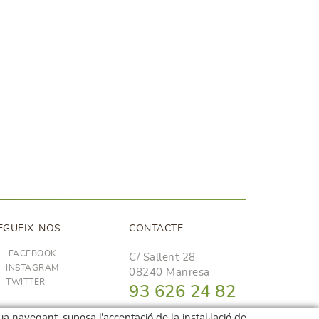
EGUEIX-NOS
CONTACTE
FACEBOOK
C/ Sallent 28
INSTAGRAM
08240 Manresa
TWITTER
93 626 24 82
689 48 94 10
nua navegant, suposa l'acceptació de la instal·lació de