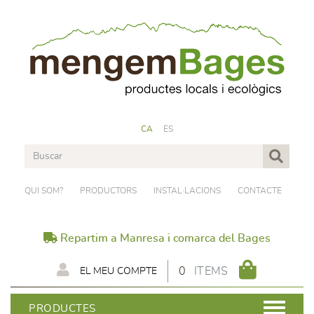
CA
ES
QUI SOM?
PRODUCTORS
INSTAL·LACIONS
CONTACTE
Repartim a Manresa i comarca del Bages
0
ITEMS
EL MEU COMPTE
PRODUCTES