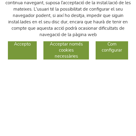
continua navegant, suposa l'acceptació de la instal·lació de les
mateixes. L'usuari té la possibilitat de configurar el seu
navegador podent, si així ho desitja, impedir que siguin
instal·lades en el seu disc dur, encara que haurà de tenir en
compte que aquesta acció podrà ocasionar dificultats de
navegació de la pàgina web
GUIA DE COMPRA
Accepto
Acceptar només
Com
cookies
configurar
COM COMPRAR
necessàries
CANVIS I DEVOLUCIONS
SEGUEIX-NOS
FACEBOOK
INSTAGRAM
TWITTER
CONTACTE
C/ Sallent 28