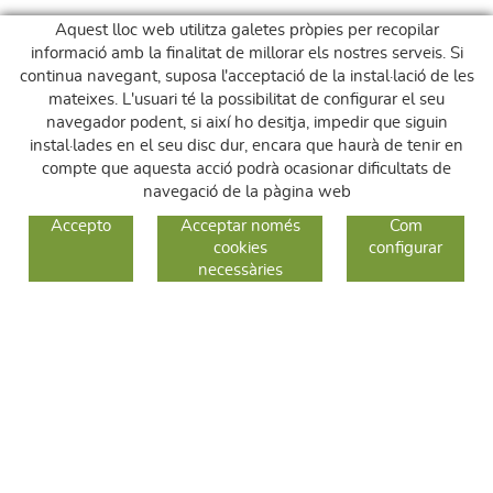
Aquest lloc web utilitza galetes pròpies per recopilar
informació amb la finalitat de millorar els nostres serveis. Si
continua navegant, suposa l'acceptació de la instal·lació de les
mateixes. L'usuari té la possibilitat de configurar el seu
navegador podent, si així ho desitja, impedir que siguin
instal·lades en el seu disc dur, encara que haurà de tenir en
compte que aquesta acció podrà ocasionar dificultats de
navegació de la pàgina web
GUIA DE COMPRA
Accepto
Acceptar només
Com
cookies
configurar
COM COMPRAR
necessàries
CANVIS I DEVOLUCIONS
SEGUEIX-NOS
FACEBOOK
INSTAGRAM
TWITTER