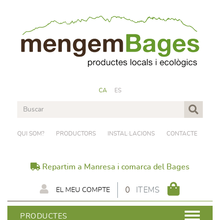
CA
ES
QUI SOM?
PRODUCTORS
INSTAL·LACIONS
CONTACTE
Repartim a Manresa i comarca del Bages
0
ITEMS
EL MEU COMPTE
PRODUCTES