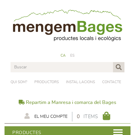
CA
ES
QUI SOM?
PRODUCTORS
INSTAL·LACIONS
CONTACTE
Repartim a Manresa i comarca del Bages
0
ITEMS
EL MEU COMPTE
PRODUCTES