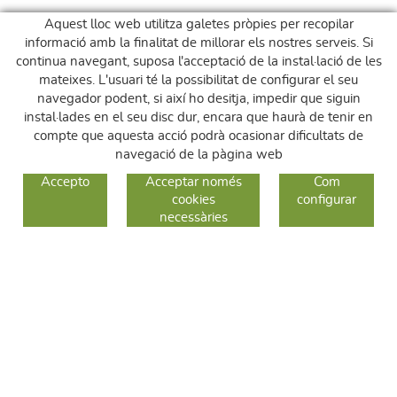
Aquest lloc web utilitza galetes pròpies per recopilar
informació amb la finalitat de millorar els nostres serveis. Si
continua navegant, suposa l'acceptació de la instal·lació de les
mateixes. L'usuari té la possibilitat de configurar el seu
navegador podent, si així ho desitja, impedir que siguin
instal·lades en el seu disc dur, encara que haurà de tenir en
compte que aquesta acció podrà ocasionar dificultats de
navegació de la pàgina web
GUIA DE COMPRA
Accepto
Acceptar només
Com
cookies
configurar
COM COMPRAR
necessàries
CANVIS I DEVOLUCIONS
SEGUEIX-NOS
FACEBOOK
INSTAGRAM
TWITTER