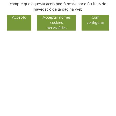
compte que aquesta acció podrà ocasionar dificultats de
navegació de la pàgina web
GUIA DE COMPRA
Accepto
Acceptar només
Com
cookies
configurar
COM COMPRAR
necessàries
CANVIS I DEVOLUCIONS
SEGUEIX-NOS
FACEBOOK
INSTAGRAM
TWITTER
CONTACTE
C/ Sallent 28
08240 Manresa
93 626 24 82
689 48 94 10