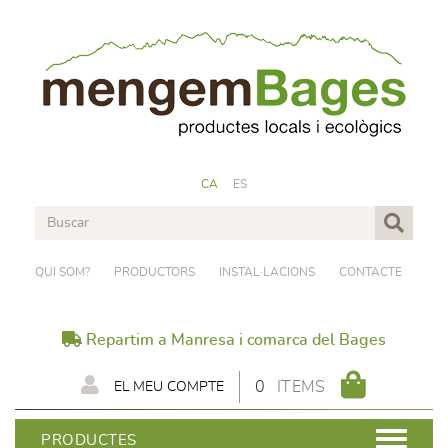
CA
ES
QUI SOM?
PRODUCTORS
INSTAL·LACIONS
CONTACTE
Repartim a Manresa i comarca del Bages
0
ITEMS
EL MEU COMPTE
PRODUCTES