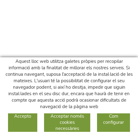
Aquest lloc web utilitza galetes pròpies per recopilar
informació amb la finalitat de millorar els nostres serveis. Si
continua navegant, suposa l'acceptació de la instal·lació de les
mateixes. L'usuari té la possibilitat de configurar el seu
navegador podent, si així ho desitja, impedir que siguin
instal·lades en el seu disc dur, encara que haurà de tenir en
compte que aquesta acció podrà ocasionar dificultats de
navegació de la pàgina web
GUIA DE COMPRA
Accepto
Acceptar només
Com
cookies
configurar
COM COMPRAR
necessàries
CANVIS I DEVOLUCIONS