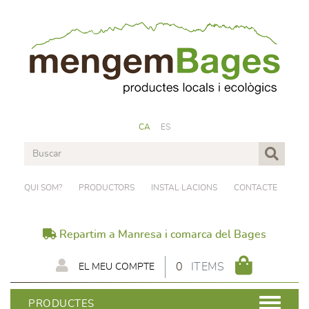
CA
ES
QUI SOM?
PRODUCTORS
INSTAL·LACIONS
CONTACTE
Repartim a Manresa i comarca del Bages
0
ITEMS
EL MEU COMPTE
PRODUCTES