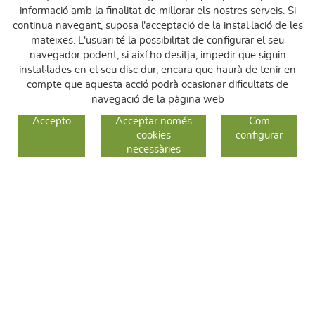
informació amb la finalitat de millorar els nostres serveis. Si
continua navegant, suposa l'acceptació de la instal·lació de les
mateixes. L'usuari té la possibilitat de configurar el seu
navegador podent, si així ho desitja, impedir que siguin
instal·lades en el seu disc dur, encara que haurà de tenir en
compte que aquesta acció podrà ocasionar dificultats de
navegació de la pàgina web
GUIA DE COMPRA
Accepto
Acceptar només
Com
cookies
configurar
COM COMPRAR
necessàries
CANVIS I DEVOLUCIONS
SEGUEIX-NOS
FACEBOOK
INSTAGRAM
TWITTER
CONTACTE