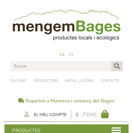
CA
ES
QUI SOM?
PRODUCTORS
INSTAL·LACIONS
CONTACTE
Repartim a Manresa i comarca del Bages
0
ITEMS
EL MEU COMPTE
PRODUCTES