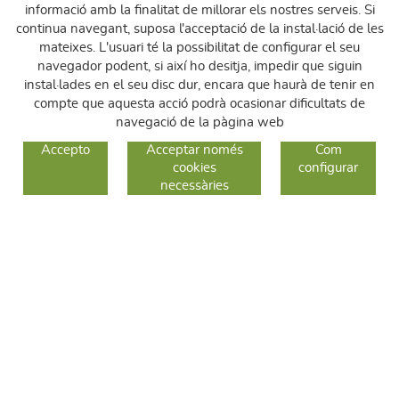
informació amb la finalitat de millorar els nostres serveis. Si
continua navegant, suposa l'acceptació de la instal·lació de les
mateixes. L'usuari té la possibilitat de configurar el seu
navegador podent, si així ho desitja, impedir que siguin
instal·lades en el seu disc dur, encara que haurà de tenir en
compte que aquesta acció podrà ocasionar dificultats de
navegació de la pàgina web
GUIA DE COMPRA
Accepto
Acceptar només
Com
cookies
configurar
COM COMPRAR
necessàries
CANVIS I DEVOLUCIONS
SEGUEIX-NOS
FACEBOOK
INSTAGRAM
TWITTER
CONTACTE