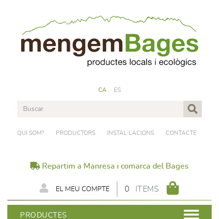
CA
ES
QUI SOM?
PRODUCTORS
INSTAL·LACIONS
CONTACTE
Repartim a Manresa i comarca del Bages
0
ITEMS
EL MEU COMPTE
PRODUCTES