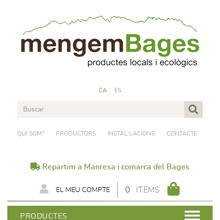
CA
ES
QUI SOM?
PRODUCTORS
INSTAL·LACIONS
CONTACTE
Repartim a Manresa i comarca del Bages
0
ITEMS
EL MEU COMPTE
PRODUCTES