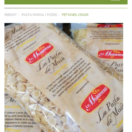
REBOST
PASTA,FARINA I PIZZES
PETXINES 250GR