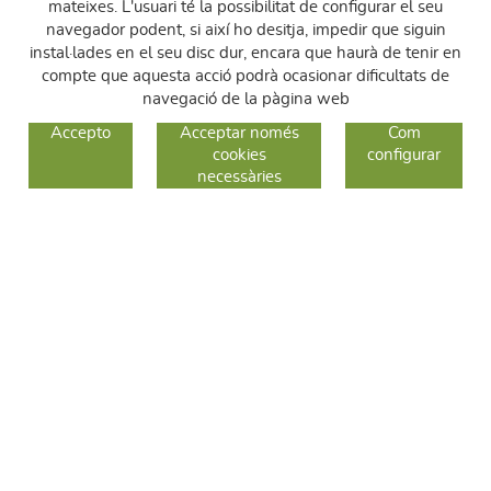
mateixes. L'usuari té la possibilitat de configurar el seu
navegador podent, si així ho desitja, impedir que siguin
instal·lades en el seu disc dur, encara que haurà de tenir en
compte que aquesta acció podrà ocasionar dificultats de
navegació de la pàgina web
GUIA DE COMPRA
Accepto
Acceptar només
Com
cookies
configurar
COM COMPRAR
necessàries
CANVIS I DEVOLUCIONS
SEGUEIX-NOS
FACEBOOK
INSTAGRAM
TWITTER
CONTACTE
C/ Sallent 28
08240 Manresa