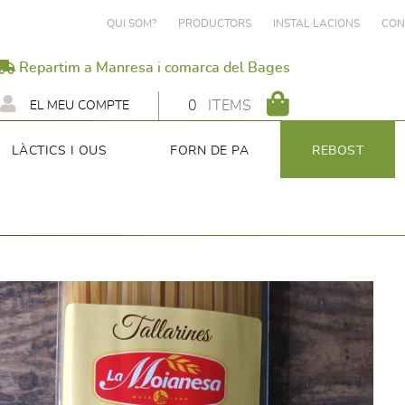
QUI SOM?
PRODUCTORS
INSTAL·LACIONS
CON
Repartim a Manresa i comarca del Bages
0
ITEMS
EL MEU COMPTE
LÀCTICS I OUS
FORN DE PA
REBOST