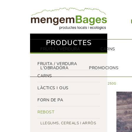
PRODUCTES
FRUITA / VERDURA
CARNS
FRUITA / VERDURA
L'OBRADORA
PROMOCIONS
CARNS
REBOST
PASTA,FARINA I PIZZES
TALLARINES 250G
LÀCTICS I OUS
FORN DE PA
REBOST
LLEGUMS, CEREALS I ARRÒS