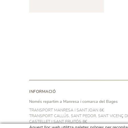
INFORMACIÓ
Només repartim a Manresa i comarca del Bages
TRANSPORT MANRESA I SANT JOAN 6€
TRANSPORT CALLÚS, SANT PEDOR, SANT VICENÇ D
CASTELLET I SANT FRUITÓS 8€
TRANSPORT NAVARCLES I ARTÉS 10€
Aquest lloc web utilitza galetes pròpies per recopilar