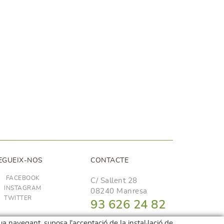
EGUEIX-NOS
CONTACTE
FACEBOOK
C/ Sallent 28
INSTAGRAM
08240 Manresa
TWITTER
93 626 24 82
689 48 94 10
nua navegant, suposa l'acceptació de la instal·lació de