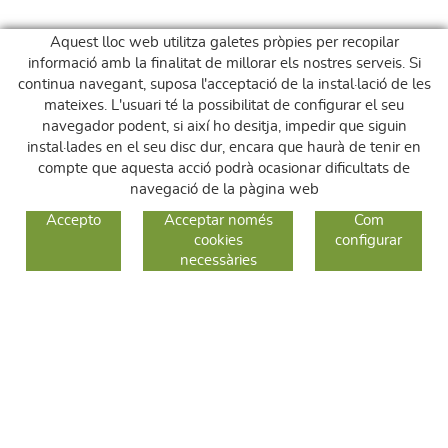
Aquest lloc web utilitza galetes pròpies per recopilar
informació amb la finalitat de millorar els nostres serveis. Si
continua navegant, suposa l'acceptació de la instal·lació de les
mateixes. L'usuari té la possibilitat de configurar el seu
navegador podent, si així ho desitja, impedir que siguin
instal·lades en el seu disc dur, encara que haurà de tenir en
compte que aquesta acció podrà ocasionar dificultats de
navegació de la pàgina web
GUIA DE COMPRA
Accepto
Acceptar només
Com
cookies
configurar
COM COMPRAR
necessàries
CANVIS I DEVOLUCIONS
SEGUEIX-NOS
FACEBOOK
INSTAGRAM
TWITTER