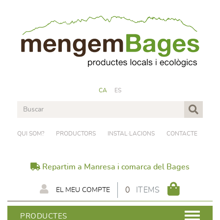
CA
ES
QUI SOM?
PRODUCTORS
INSTAL·LACIONS
CONTACTE
Repartim a Manresa i comarca del Bages
0
ITEMS
EL MEU COMPTE
PRODUCTES