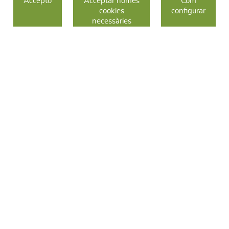
Accepto
Acceptar només
Com
cookies
configurar
COM COMPRAR
necessàries
CANVIS I DEVOLUCIONS
SEGUEIX-NOS
FACEBOOK
INSTAGRAM
TWITTER
CONTACTE
C/ Sallent 28
08240 Manresa
93 626 24 82
689 48 94 10
hola@frescoop.coop