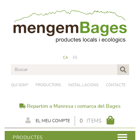
CA
ES
QUI SOM?
PRODUCTORS
INSTAL·LACIONS
CONTACTE
Repartim a Manresa i comarca del Bages
0
ITEMS
EL MEU COMPTE
PRODUCTES