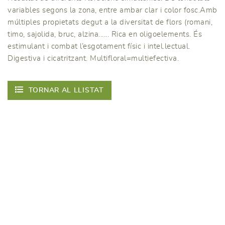
variables segons la zona, entre ambar clar i color fosc.Amb
múltiples propietats degut a la diversitat de flors (romani,
timo, sajolida, bruc, alzina...... Rica en oligoelements. És
estimulant i combat l’esgotament físic i intel.lectual.
Digestiva i cicatritzant. Multifloral=multiefectiva.
TORNAR AL LLISTAT