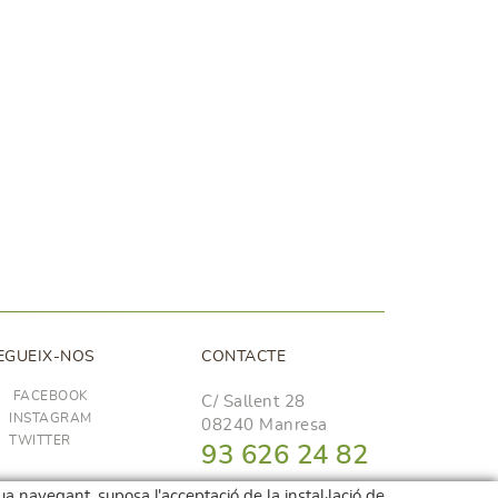
EGUEIX-NOS
CONTACTE
FACEBOOK
C/ Sallent 28
INSTAGRAM
08240 Manresa
TWITTER
93 626 24 82
689 48 94 10
nua navegant, suposa l'acceptació de la instal·lació de