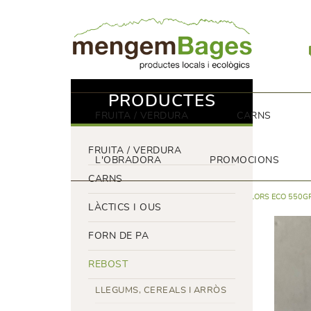
PRODUCTES
FRUITA / VERDURA
CARNS
FRUITA / VERDURA
L'OBRADORA
PROMOCIONS
CARNS
REBOST
SUCRE, MEL I MELMELADA
MEL DE FLORS ECO 550G
LÀCTICS I OUS
FORN DE PA
REBOST
LLEGUMS, CEREALS I ARRÒS