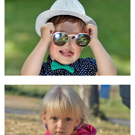
STYLE="COLOR:[TITLE_COLOR]">BLOCK 3
STYLE="COLOR:[TITLE_COLOR]">BLOCK 3