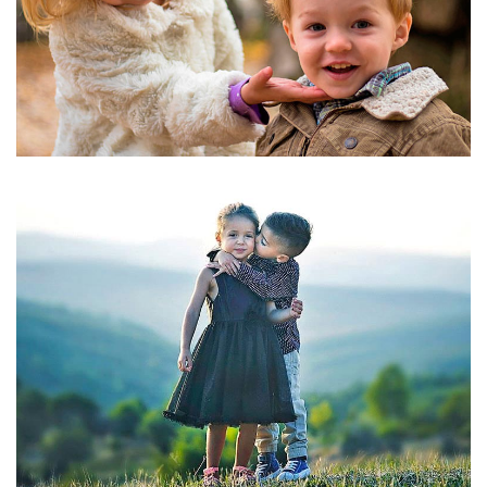
STYLE="COLOR:[TITLE_COLOR]">BLOCK 3