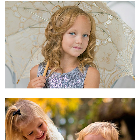
STYLE="COLOR:[TITLE_COLOR]">BLOCK 3
STYLE="COLOR:[TITLE_COLOR]">BLOCK 3