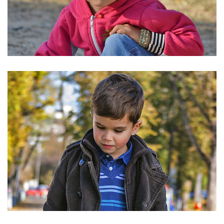
STYLE="COLOR:[TITLE_COLOR]">BLOCK 3