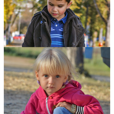
STYLE="COLOR:[TITLE_COLOR]">BLOCK 3