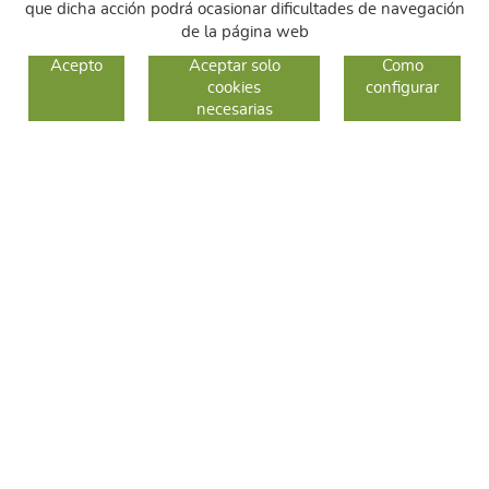
que dicha acción podrá ocasionar dificultades de navegación
de la página web
GUIA DE COMPRA
Acepto
Aceptar solo
Como
cookies
configurar
COMO COMPRAR
necesarias
CAMBIOS Y DEVOLUCIONES
SÍGUENOS
FACEBOOK
INSTAGRAM
TWITTER
CONTACTO
C/ Sallent 28
08240 Manresa
93 626 24 82
689 48 94 10