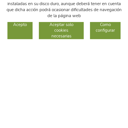
instaladas en su disco duro, aunque deberá tener en cuenta
que dicha acción podrá ocasionar dificultades de navegación
de la página web
GUIA DE COMPRA
Acepto
Aceptar solo
Como
cookies
configurar
COMO COMPRAR
necesarias
CAMBIOS Y DEVOLUCIONES
SÍGUENOS
FACEBOOK
INSTAGRAM
TWITTER
CONTACTO
C/ Sallent 28
08240 Manresa
93 626 24 82