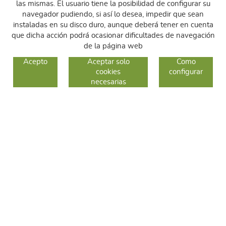
las mismas. El usuario tiene la posibilidad de configurar su
navegador pudiendo, si así lo desea, impedir que sean
instaladas en su disco duro, aunque deberá tener en cuenta
que dicha acción podrá ocasionar dificultades de navegación
de la página web
GUIA DE COMPRA
Acepto
Aceptar solo
Como
cookies
configurar
COMO COMPRAR
necesarias
CAMBIOS Y DEVOLUCIONES
SÍGUENOS
FACEBOOK
INSTAGRAM
TWITTER
CONTACTO
C/ Sallent 28
08240 Manresa