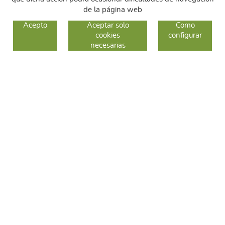
de la página web
GUIA DE COMPRA
Acepto
Aceptar solo
Como
cookies
configurar
COMO COMPRAR
necesarias
CAMBIOS Y DEVOLUCIONES
SÍGUENOS
FACEBOOK
INSTAGRAM
TWITTER
CONTACTO
C/ Sallent 28
08240 Manresa
93 626 24 82
689 48 94 10
hola@frescoop.coop