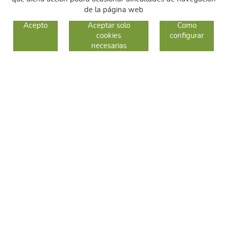
de la página web
GUIA DE COMPRA
Acepto
Aceptar solo
Como
cookies
configurar
COMO COMPRAR
necesarias
CAMBIOS Y DEVOLUCIONES
SÍGUENOS
FACEBOOK
INSTAGRAM
TWITTER
CONTACTO
C/ Sallent 28
08240 Manresa
93 626 24 82
689 48 94 10
hola@frescoop.coop