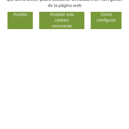
de la página web
GUIA DE COMPRA
Acepto
Aceptar solo
Como
cookies
configurar
COMO COMPRAR
necesarias
CAMBIOS Y DEVOLUCIONES
SÍGUENOS
FACEBOOK
INSTAGRAM
TWITTER
CONTACTO
C/ Sallent 28
08240 Manresa
93 626 24 82
689 48 94 10
hola@frescoop.coop