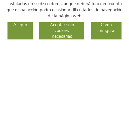
instaladas en su disco duro, aunque deberá tener en cuenta
que dicha acción podrá ocasionar dificultades de navegación
de la página web
GUIA DE COMPRA
Acepto
Aceptar solo
Como
cookies
configurar
COMO COMPRAR
necesarias
CAMBIOS Y DEVOLUCIONES
SÍGUENOS
FACEBOOK
INSTAGRAM
TWITTER
CONTACTO
C/ Sallent 28
08240 Manresa
93 626 24 82