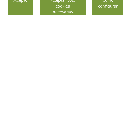
Acepto
Aceptar solo
Como
cookies
configurar
COMO COMPRAR
necesarias
CAMBIOS Y DEVOLUCIONES
SÍGUENOS
FACEBOOK
INSTAGRAM
TWITTER
CONTACTO
C/ Sallent 28
08240 Manresa
93 626 24 82
689 48 94 10
hola@frescoop.coop