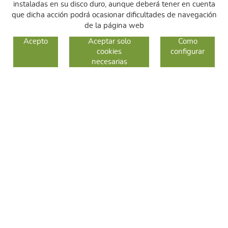
instaladas en su disco duro, aunque deberá tener en cuenta
que dicha acción podrá ocasionar dificultades de navegación
de la página web
GUIA DE COMPRA
Acepto
Aceptar solo
Como
cookies
configurar
COMO COMPRAR
necesarias
CAMBIOS Y DEVOLUCIONES
SÍGUENOS
FACEBOOK
INSTAGRAM
TWITTER
CONTACTO
C/ Sallent 28
08240 Manresa
93 626 24 82