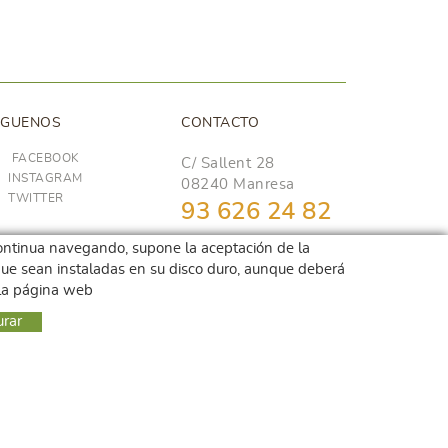
ÍGUENOS
CONTACTO
FACEBOOK
C/ Sallent 28
INSTAGRAM
08240 Manresa
TWITTER
93 626 24 82
689 48 94 10
i continua navegando, supone la aceptación de la
r que sean instaladas en su disco duro, aunque deberá
hola@frescoop.coop
 la página web
urar