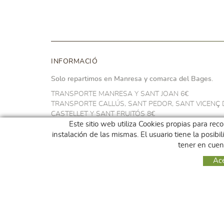
INFORMACIÓ
Solo repartimos en Manresa y comarca del Bages.
TRANSPORTE MANRESA Y SANT JOAN 6€
TRANSPORTE CALLÚS, SANT PEDOR, SANT VICENÇ 
CASTELLET Y SANT FRUITÓS 8€
TRANSPORTE NAVARCLES Y ARTÉS 10€
Este sitio web utiliza Cookies propias para rec
TRANSPORTE EN EL RESTO DEL BAGES 14€
instalación de las mismas. El usuario tiene la posib
GRATIS A PARTIR DE 100€
tener en cuen
Ac
Podéis recoger vestro pedido sin coste de transporte en
* MENGEMBAGES-MAGATZEM c/ Sallent 28 Manresa
miércoles i viernes de 12:00h a 17:00h.
* SUPERCOOP Mercat de Puigmercadal