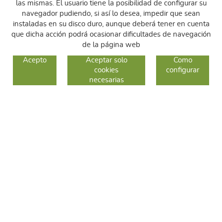
las mismas. El usuario tiene la posibilidad de configurar su
navegador pudiendo, si así lo desea, impedir que sean
instaladas en su disco duro, aunque deberá tener en cuenta
que dicha acción podrá ocasionar dificultades de navegación
de la página web
GUIA DE COMPRA
Acepto
Aceptar solo
Como
cookies
configurar
COMO COMPRAR
necesarias
CAMBIOS Y DEVOLUCIONES
SÍGUENOS
FACEBOOK
INSTAGRAM
TWITTER
CONTACTO
C/ Sallent 28
08240 Manresa