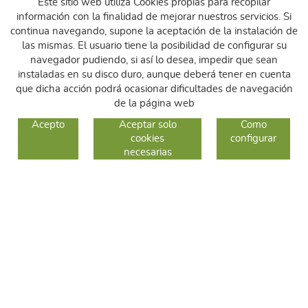
Este sitio web utiliza Cookies propias para recopilar
información con la finalidad de mejorar nuestros servicios. Si
continua navegando, supone la aceptación de la instalación de
las mismas. El usuario tiene la posibilidad de configurar su
navegador pudiendo, si así lo desea, impedir que sean
instaladas en su disco duro, aunque deberá tener en cuenta
que dicha acción podrá ocasionar dificultades de navegación
de la página web
GUIA DE COMPRA
Acepto
Aceptar solo
Como
cookies
configurar
COMO COMPRAR
necesarias
CAMBIOS Y DEVOLUCIONES
SÍGUENOS
FACEBOOK
INSTAGRAM
TWITTER
CONTACTO