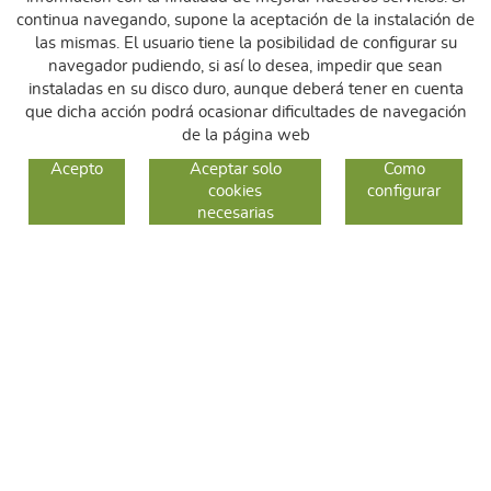
continua navegando, supone la aceptación de la instalación de
las mismas. El usuario tiene la posibilidad de configurar su
navegador pudiendo, si así lo desea, impedir que sean
instaladas en su disco duro, aunque deberá tener en cuenta
que dicha acción podrá ocasionar dificultades de navegación
de la página web
GUIA DE COMPRA
Acepto
Aceptar solo
Como
cookies
configurar
COMO COMPRAR
necesarias
CAMBIOS Y DEVOLUCIONES
SÍGUENOS
FACEBOOK
INSTAGRAM
TWITTER
CONTACTO
C/ Sallent 28