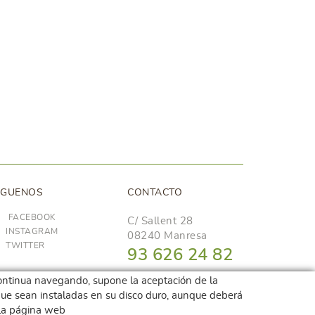
ÍGUENOS
CONTACTO
FACEBOOK
C/ Sallent 28
INSTAGRAM
08240 Manresa
TWITTER
93 626 24 82
689 48 94 10
i continua navegando, supone la aceptación de la
r que sean instaladas en su disco duro, aunque deberá
hola@frescoop.coop
 la página web