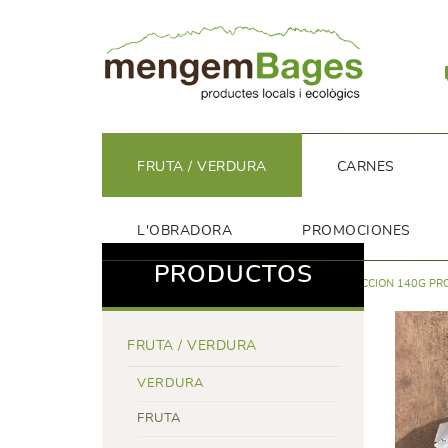
FRUTA / VERDURA
CARNES
L'OBRADORA
PROMOCIONES
PRODUCTOS
FRUTA / VERDURA
VERDURA
LECHUGA SELECCION 140G PR
FRUTA / VERDURA
VERDURA
FRUTA