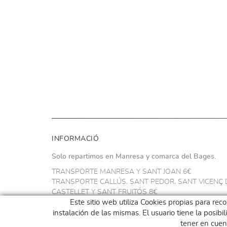
INFORMACIÓ
Solo repartimos en Manresa y comarca del Bages.
TRANSPORTE MANRESA Y SANT JOAN 6€
TRANSPORTE CALLÚS, SANT PEDOR, SANT VICENÇ 
CASTELLET Y SANT FRUITÓS 8€
TRANSPORTE NAVARCLES Y ARTÉS 10€
Este sitio web utiliza Cookies propias para rec
TRANSPORTE EN EL RESTO DEL BAGES 14€
instalación de las mismas. El usuario tiene la posib
GRATIS A PARTIR DE 100€
tener en cuen