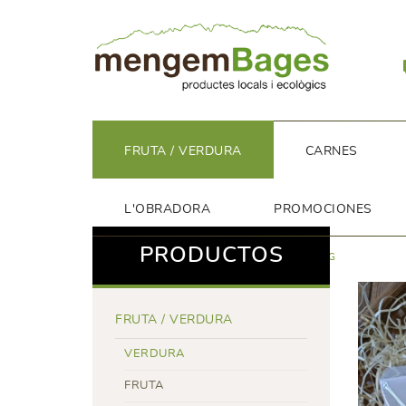
FRUTA / VERDURA
CARNES
L'OBRADORA
PROMOCIONES
PRODUCTOS
FRUTA / VERDURA
VERDURA
MIX BR9TES 50G
FRUTA / VERDURA
VERDURA
FRUTA