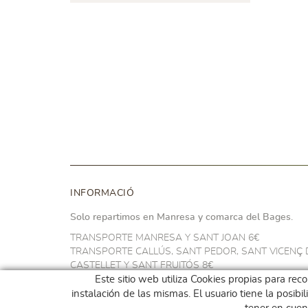
INFORMACIÓ
Solo repartimos en Manresa y comarca del Bages.
TRANSPORTE MANRESA Y SANT JOAN 6€
TRANSPORTE CALLÚS, SANT PEDOR, SANT VICENÇ 
CASTELLET Y SANT FRUITÓS 8€
TRANSPORTE NAVARCLES Y ARTÉS 10€
Este sitio web utiliza Cookies propias para rec
TRANSPORTE EN EL RESTO DEL BAGES 14€
instalación de las mismas. El usuario tiene la posib
GRATIS A PARTIR DE 100€