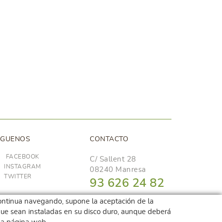
ÍGUENOS
CONTACTO
FACEBOOK
C/ Sallent 28
INSTAGRAM
08240 Manresa
TWITTER
93 626 24 82
689 48 94 10
i continua navegando, supone la aceptación de la
r que sean instaladas en su disco duro, aunque deberá
hola@frescoop.coop