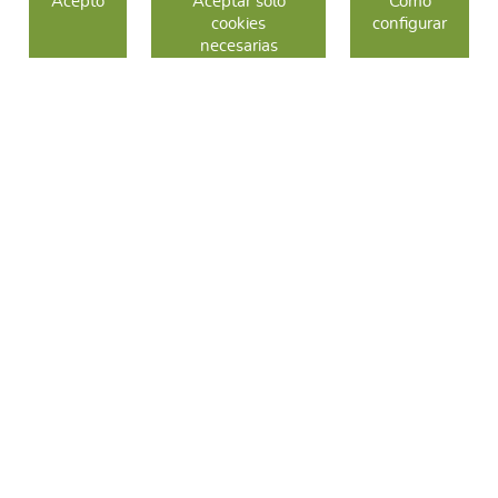
Acepto
Aceptar solo
Como
cookies
configurar
COMO COMPRAR
necesarias
CAMBIOS Y DEVOLUCIONES
SÍGUENOS
FACEBOOK
INSTAGRAM
TWITTER
CONTACTO
C/ Sallent 28
08240 Manresa
93 626 24 82
689 48 94 10
hola@frescoop.coop